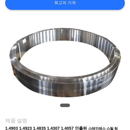
관
최고의 가격
리
문
의
하
기
소
식
조
제품 설명
1.4903 1.4923 1.4835 1.4307 1.4057 안출된
스테인레스 스틸 링