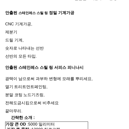
회
를
안출된
정밀 기계가공
스테인레스 스틸 링
요
CNC 기계가공,
제분기
청
드릴 기계,
하
숫자로 나타내는 선반
다
선반의 모든 타입.
안출된 스테인레스 스틸 링 서피스 피니나시
사
광택이 남으로써 과부하 변형에 모래를 뿌리세요,
열기
트리트먼트페인팅,
이
분말 코팅
노드기즈링,
트
전해도금시킴으로써 비추세요
맵
끝마무리.
간략한 소개 :
가장 큰 OD
:5000 밀리미터