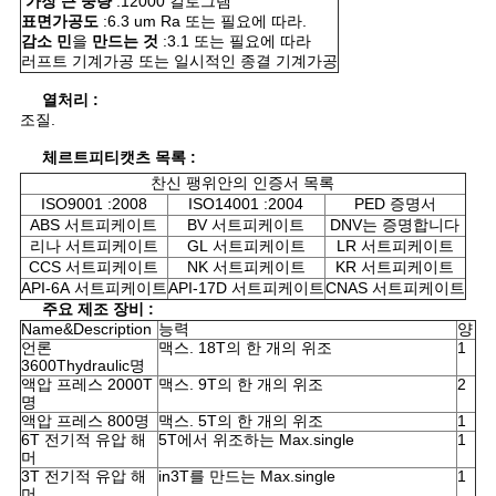
가장 큰 중량
:12000 킬로그램
PRIVACY
표면가공도
:6.3 um Ra 또는 필요에 따라.
감소 민
을
만드는 것
:3.1 또는 필요에 따라
POLICY
러프트 기계가공 또는 일시적인 종결 기계가공
열처리 :
조질.
체르트피티캣츠 목록 :
찬신 팽위안의 인증서 목록
ISO9001 :2008
ISO14001 :2004
PED 증명서
ABS 서트피케이트
BV 서트피케이트
DNV는 증명합니다
리나 서트피케이트
GL 서트피케이트
LR 서트피케이트
CCS 서트피케이트
NK 서트피케이트
KR 서트피케이트
API-6A 서트피케이트
API-17D 서트피케이트
CNAS 서트피케이트
주요 제조 장비 :
Name&Description
능력
양
언론
맥스. 18T의 한 개의 위조
1
3600Thydraulic명
액압 프레스 2000T
맥스. 9T의 한 개의 위조
2
명
액압 프레스 800명
맥스. 5T의 한 개의 위조
1
6T 전기적 유압 해
5T에서 위조하는 Max.single
1
머
3T 전기적 유압 해
in3T를 만드는 Max.single
1
머