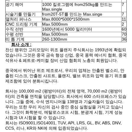
공기 해머
1000 킬로그램에 from250kg를 만드는
7
Max.single
시술기를 만들기
from20T-5T를 만드는 Max.singe
7
열처리 퍼나스
Max.8000*5000*1500mm
11
CNC 드리링 기계
Max.5000mm
2
수직 선반
1600년에서 5000 밀리미터
60
수평 선반
Max.5000mm
70
띠 톱 기계
260-1300mm
36
회사 소개 :
찬신 팽위안 고리모양이 위조 플랜지 주식회사는 1993년에 확립되
었습니다.그것은 중국 금속 형성 산업, 중국 풍력 에너지 협회, 중국
석유사 & 페트로-케미컬 장비 산업 협회의 노총의 회원입니다.
중국에서 뛰어난 위조 제조로서, 우리의 업체는 안출된 벨소리, 안
출된 디스크, 안출된 샤프트, 플랜지, 밸브 위조와 압력 용기 위조를
제조함에 있어 분화시킵니다.
회사는 100,000 m2 (평방미터)의 전체 영역, 70,000 m2 (평방미
터)의 건축물 면적을 담당합니다. 회사에서 600 스타프페스가 있습
니다. 그들 중에, 수석 엔지니어들 138명과 기술자들이 있습니다.
우리는 또한 우리 자신의 검사 중인 중심 실험실을 가지고 있습니
다. 그것이 화학분석, 메탈로스코프 시험, 분광계 시험, 기계 성능
시험과 Ut 시험을 할 수 있습니다.
회사는 ISO9001,ISO14001, TUV, API, LRS, GL, BV, ABS, DNV,
CCS, 리나, KR와 NK에 의해 입증되었습니다.