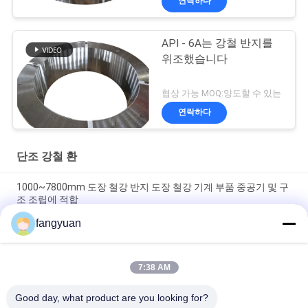
연락하다
API - 6A는 강철 반지를
위조했습니다
협상 가능 MOQ:양도할 수 있는
연락하다
단조 강철 환
1000~7800mm 도장 철강 반지 도장 철강 기계 부품 중공기 및 구
조 조립에 적합
fangyuan
고도의 기계 표준을 충족하도록 설계 된 1000-7800mm의 차원 정
확도를 제공하는 42CrMo4 가조 철강 가조 반지
7:38 AM
강도 240320 두께 250mm의 도장 철강 반지 중공업 용도의 요구
사항을 충족하도록 설계
Good day, what product are you looking for?