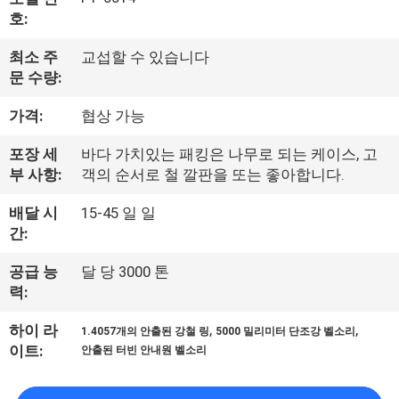
호:
사
소
최소 주
교섭할 수 있습니다
문 수량:
개
가격:
협상 가능
공
포장 세
바다 가치있는 패킹은 나무로 되는 케이스, 고
부 사항:
객의 순서로 철 깔판을 또는 좋아합니다.
장
배달 시
15-45 일 일
여
간:
행
공급 능
달 당 3000 톤
력:
품
,
,
하이 라
1.4057개의 안출된 강철 링
5000 밀리미터 단조강 벨소리
이트:
안출된 터빈 안내원 벨소리
질