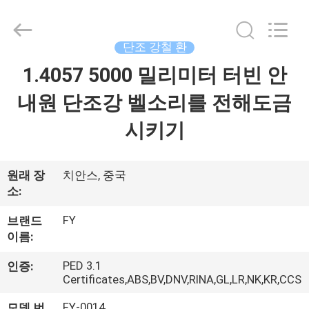
2026
Jiangyin
Fangyuan
Ringlike
Forging
단조 강철 환
And
Flange
Co.,
1.4057 5000 밀리미터 터빈 안
집
Ltd..
All
Rights
내원 단조강 벨소리를 전해도금
Reserved.
제
시키기
품
원래 장
치안스, 중국
소:
동
FY
브랜드
영
이름:
상
PED 3.1
인증:
Certificates,ABS,BV,DNV,RINA,GL,LR,NK,KR,CCS
회
FY-0014
모델 번