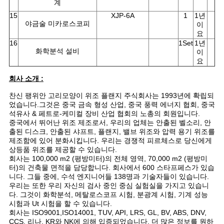
계
15
XJP-6A
1
1년
야금술 미카로스코피
이
요
16
1Set
1년
화학분석 설비
이
요
회사 소개 :
찬신 팽위안 고리모양이 위조 플랜지 주식회사는 1993년에 확립되
었습니다.그것은 중국 금속 형성 산업, 중국 풍력 에너지 협회, 중국
석유사 & 페트로-케미컬 장비 산업 협회의 노총의 회원입니다.
중국에서 뛰어난 위조 제조로서, 우리의 업체는 안출된 벨소리, 안
출된 디스크, 안출된 샤프트, 플랜지, 밸브 위조와 압력 용기 위조를
제조함에 있어 분화시킵니다. 우리는 경쟁적 피르체스로 당신에게
상등품 위조를 제공할 수 있습니다.
회사는 100,000 m2 (평방미터)의 전체 영역, 70,000 m2 (평방미
터)의 건축물 면적을 담당합니다. 회사에서 600 스타프페스가 있습
니다. 그들 중에, 수석 엔지니어들 138명과 기술자들이 있습니다.
우리는 또한 우리 자신의 검사 중인 중심 실험실을 가지고 있습니
다. 그것이 화학분석, 메탈로스코프 시험, 분광계 시험, 기계 성능
시험과 Ut 시험을 할 수 있습니다.
회사는 ISO9001,ISO14001, TUV, API, LRS, GL, BV, ABS, DNV,
CCS, 리나, KR와 NK에 의해 입증되었습니다. 더 많은 정보를 원하