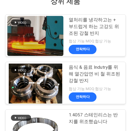
상위 제품
열처리를 냉각하고는 +
부드럽게 하는 고강도 위
조된 강철 반지
협상 가능 MOQ:협상 가능
연락하다
음식 & 음료 Indutry를 위
해 열간압연 비 철 위조된
강철 반지
협상 가능 MOQ:협상 가능
연락하다
1.4057 스테인리스는 반
지를 위조했습니다