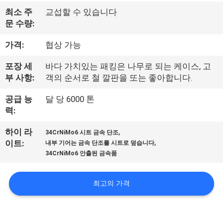
사
최소 주
교섭할 수 있습니다
문 수량:
소
가격:
협상 가능
개
포장 세
바다 가치있는 패킹은 나무로 되는 케이스, 고
부 사항:
객의 순서로 철 깔판을 또는 좋아합니다.
공
공급 능
달 당 6000 톤
장
력:
여
,
하이 라
34CrNiMo6 시트 금속 단조
,
이트:
내부 기어는 금속 단조를 시트로 덮습니다
행
34CrNiMo6 안출된 금속품
품
최고의 가격
질