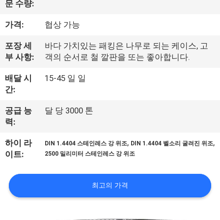
문 수량:
사
가격:
협상 가능
소
포장 세
바다 가치있는 패킹은 나무로 되는 케이스, 고
개
부 사항:
객의 순서로 철 깔판을 또는 좋아합니다.
배달 시
15-45 일 일
공
간:
장
공급 능
달 당 3000 톤
력:
여
,
,
하이 라
행
DIN 1.4404 스테인레스 강 위조
DIN 1.4404 벨소리 굴려진 위조
이트:
2500 밀리미터 스테인레스 강 위조
품
최고의 가격
질