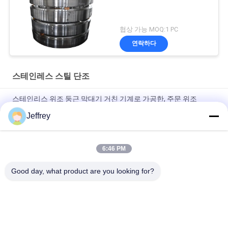
협상 가능 MOQ:1 PC
연락하다
스테인레스 스틸 단조
스테인리스 위조 둥근 막대기 거친 기계로 가공한, 주문 위조
Jeffrey
주문을 받아서 만들어지는 ASTM ASME F316 F306L S31608
SUS316 스테인리스 위조된 원판
6:46 PM
기계로 가공되는 SA182-F304 스테인리스 위조 막대기 해결책과
증거
Good day, what product are you looking for?
모든
금속 단조
단조 강철 환