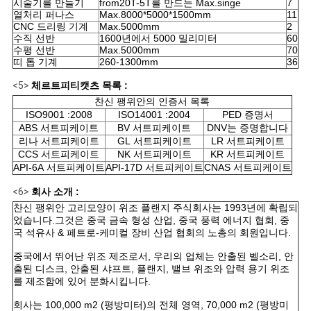
PRIVACY
시술기를 만들기
from20T-5T를 만드는 Max.singe
7
열처리 퍼나스
Max.8000*5000*1500mm
11
POLICY
CNC 드리링 기계
Max.5000mm
2
수직 선반
1600년에서 5000 밀리미터
60
수평 선반
Max.5000mm
70
띠 톱 기계
260-1300mm
36
<5>
체르트피티캣츠 목록 :
찬신 팽위안의 인증서 목록
ISO9001 :2008
ISO14001 :2004
PED 증명서
ABS 서트피케이트
BV 서트피케이트
DNV는 증명합니다
리나 서트피케이트
GL 서트피케이트
LR 서트피케이트
CCS 서트피케이트
NK 서트피케이트
KR 서트피케이트
API-6A 서트피케이트
API-17D 서트피케이트
CNAS 서트피케이트
<6>
회사 소개 :
찬신 팽위안 고리모양이 위조 플랜지 주식회사는 1993년에 확립되
었습니다.그것은 중국 금속 형성 산업, 중국 풍력 에너지 협회, 중
국 석유사 & 페트로-케미컬 장비 산업 협회의 노총의 회원입니다.
중국에서 뛰어난 위조 제조로서, 우리의 업체는 안출된 벨소리, 안
출된 디스크, 안출된 샤프트, 플랜지, 밸브 위조와 압력 용기 위조
를 제조함에 있어 분화시킵니다.
회사는 100,000 m2 (평방미터)의 전체 영역, 70,000 m2 (평방미