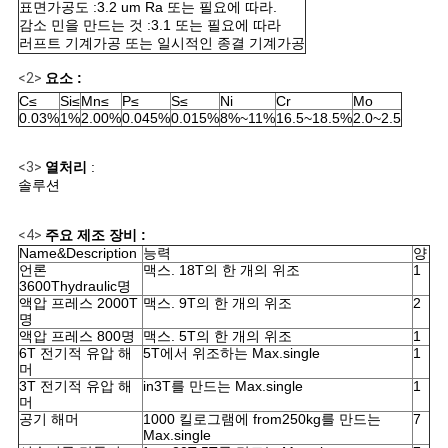
회
표면가공도 :3.2 um Ra 또는 필요에 따라.
감소 민을 만드는 것 :3.1 또는 필요에 따라
를
러프트 기계가공 또는 일시적인 종결 기계가공
요
<2>
요소 :
C≤
Si≤
Mn≤
P≤
S≤
Ni
Cr
Mo
청
0.03%
1%
2.00%
0.045%
0.015%
8%~11%
16.5~18.5%
2.0~2.5
하
<3>
열처리
:
솔루션
다
<4>
주요 제조 장비 :
Name&Description
능력
양
사
언론
맥스. 18T의 한 개의 위조
1
3600Thydraulic명
액압 프레스 2000T
맥스. 9T의 한 개의 위조
2
이
명
액압 프레스 800명
맥스. 5T의 한 개의 위조
1
트
6T 전기적 유압 해
5T에서 위조하는 Max.single
1
머
맵
3T 전기적 유압 해
in3T를 만드는 Max.single
1
머
공기 해머
1000 킬로그램에 from250kg를 만드는
7
Max.single