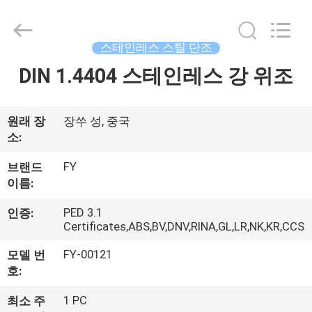
2026
Jiangyin
Fangyuan
Ringlike
Forging
스테인레스 스틸 단조
And
Flange
Co.,
DIN 1.4404 스테인레스 강 위조
집
Ltd..
All
Rights
Reserved.
제
원래 장
장쑤 성, 중국
소:
품
FY
브랜드
이름:
동
PED 3.1
인증:
영
Certificates,ABS,BV,DNV,RINA,GL,LR,NK,KR,CCS
상
FY-00121
모델 번
호:
회
1 PC
최소 주