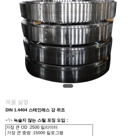
관
리
문
의
하
기
소
식
제품 설명
DIN 1.4404 스테인레스 강 위조
<1>
녹슬지 않는 스틸 포징 도입 :
조
가장 큰 OD :2500 밀리미터
가장 큰 중량 :15000 킬로그램