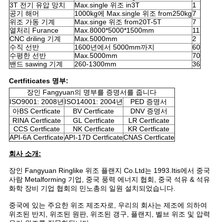
PRIVACY
3T 전기 유압 망치
Max.single 위조 in3T
1
공기 해머
1000kg에 Max.single 위조 from250kg
7
POLICY
위조 가동 기계
Max.singe 위조 from20T-5T
7
열처리 Furance
Max.8000*5000*1500mm
11
CNC driling 기계
Max.5000mm
2
수직 선반
1600년에서 5000mm까지
60
수평한 선반
Max.5000mm
70
밴드 sawing 기계
260-1300mm
36
Certfiticates 명부:
장인 Fangyuan의 명부를 증명서를 줍니다
ISO9001: 2008년
ISO14001: 2004년
PED 증명서
아BS Certficate
BV Certficate
DNV 증명서
RINA Certficate
GL Certficate
LR Certficate
CCS Certficate
NK Certficate
KR Certficate
API-6A Certficate
API-17D Certficate
CNAS Certficate
회사 소개:
장인 Fangyuan Ringlike 위조 플랜지 Co.Ltd는 1993.Itis에서 중국
사람 Metalforming 기업, 중국 풍력 에너지 협회, 중국 석유 & 석유
화학 장비 기업 협회의 민노총의 일원 설치되었습니다.
중국에 있는 주요한 위조 제조자로, 우리의 회사는 제조에 의하여
위조된 반지, 위조된 원판, 위조된 갱구, 플랜지, 벨브 위조 및 압력