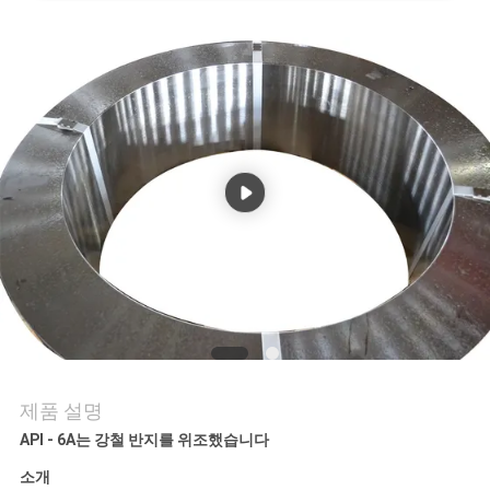
관
리
문
의
하
기
소
식
제품 설명
API - 6A는 강철 반지를 위조했습니다
조
소개