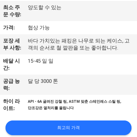
사
최소 주
양도할 수 있는
문 수량:
소
가격:
협상 가능
개
포장 세
바다 가치있는 패킹은 나무로 되는 케이스, 고
부 사항:
객의 순서로 철 깔판을 또는 좋아합니다.
공
배달 시
15-45 일 일
장
간:
여
공급 능
달 당 3000 톤
력:
행
,
,
하이 라
API - 6A 굴려진 강철 링
ASTM 맞춘 스테인레스 스틸 링
이트:
단조강은 열처리를 울립니다
품
질
최고의 가격