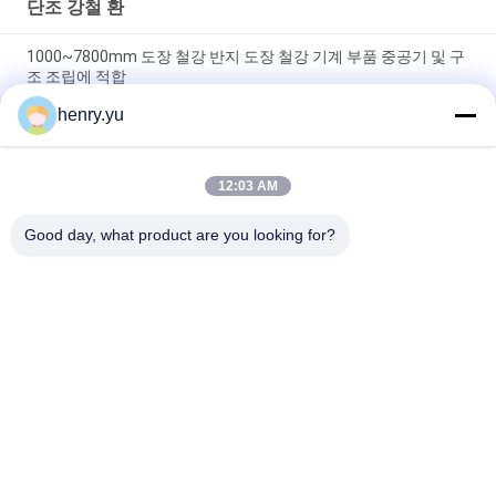
단조 강철 환
1000~7800mm 도장 철강 반지 도장 철강 기계 부품 중공기 및 구
조 조립에 적합
henry.yu
고도의 기계 표준을 충족하도록 설계 된 1000-7800mm의 차원 정
확도를 제공하는 42CrMo4 가조 철강 가조 반지
12:03 AM
강도 240320 두께 250mm의 도장 철강 반지 중공업 용도의 요구
사항을 충족하도록 설계
Good day, what product are you looking for?
모든
금속 단조
단조 강철 환
안출된 굴려진 벨소
단조된 슬리브
리
풍력 플랜지
합금 철강 단조