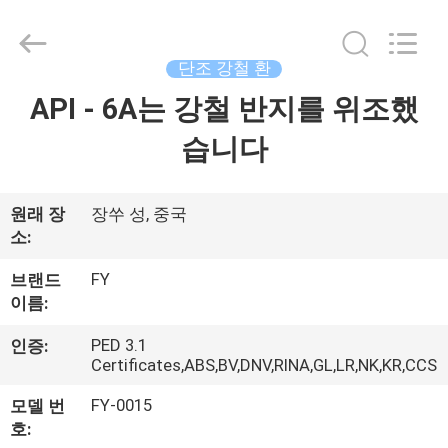
2026
Jiangyin
Fangyuan
Ringlike
Forging
단조 강철 환
And
Flange
Co.,
API - 6A는 강철 반지를 위조했
집
Ltd..
All
Rights
습니다
Reserved.
제
품
원래 장
장쑤 성, 중국
소:
FY
브랜드
동
이름:
영
PED 3.1
인증:
상
Certificates,ABS,BV,DNV,RINA,GL,LR,NK,KR,CCS
FY-0015
모델 번
호:
회